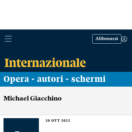
Abbonarsi
Opera - autori - schermi
Michael Giacchino
20
OTT 2022