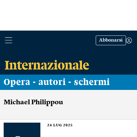
Abbonarsi
Opera - autori - schermi
Michael Philippou
24
LUG 2025