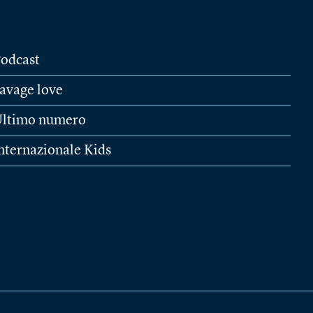
odcast
avage love
ltimo numero
nternazionale Kids