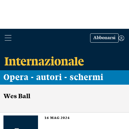
Abbonarsi
Opera - autori - schermi
Wes Ball
16
MAG 2024