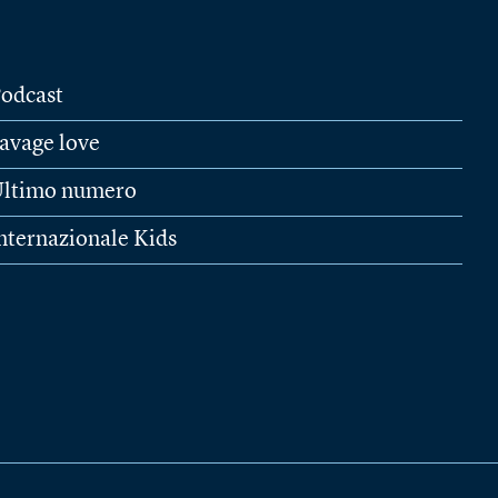
odcast
avage love
ltimo numero
nternazionale Kids