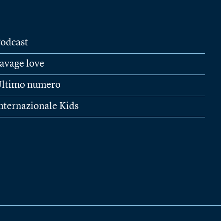
odcast
avage love
ltimo numero
nternazionale Kids