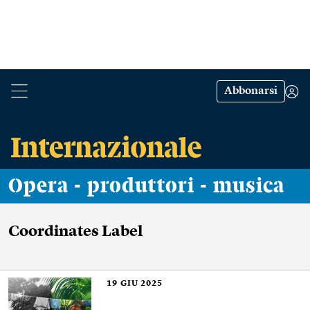
Abbonarsi
Opera - produttori - musica
Coordinates Label
19
GIU 2025