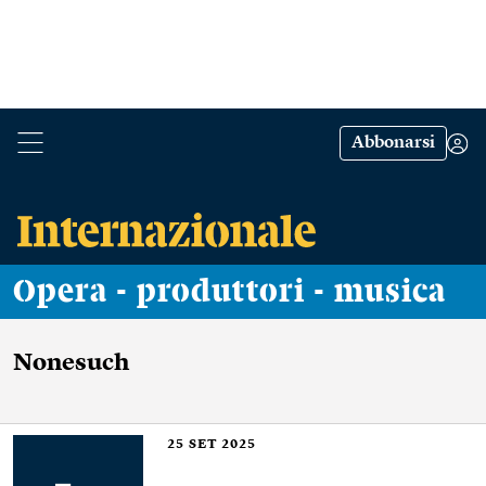
Abbonarsi
Opera - produttori - musica
Nonesuch
25
SET 2025