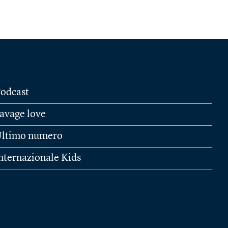
odcast
avage love
ltimo numero
nternazionale Kids