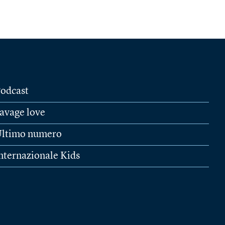
odcast
avage love
ltimo numero
nternazionale Kids