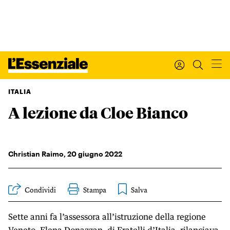
ITALIA
A lezione da Cloe Bianco
Xxx
L’ESSENZIALE
Leggi Internazionale
Ultimi articoli
Christian Raimo
,
20
giugno 2022
I tuoi dati personali
I tuoi ordini
INTERNAZIONALE
Condividi
Stampa
Regala o rinnova
IL SETTIMANALE
Sette anni fa l’assessora all’istruzione della regione
Newsletter