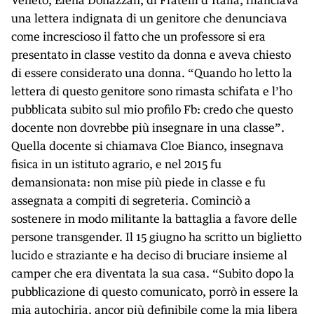
Veneto, Elena Donazzan, di Fratelli d’Italia, rilanciava
KIDS
una lettera indignata di un genitore che denunciava
Esci
FESTIVAL
come increscioso il fatto che un professore si era
presentato in classe vestito da donna e aveva chiesto
L’ESSENZIALE
di essere considerato una donna. “Quando ho letto la
lettera di questo genitore sono rimasta schifata e l’ho
pubblicata subito sul mio profilo Fb: credo che questo
docente non dovrebbe più insegnare in una classe”.
Quella docente si chiamava Cloe Bianco, insegnava
fisica in un istituto agrario, e nel 2015 fu
demansionata: non mise più piede in classe e fu
assegnata a compiti di segreteria. Cominciò a
sostenere in modo militante la battaglia a favore delle
persone transgender. Il 15 giugno ha scritto un biglietto
lucido e straziante e ha deciso di bruciare insieme al
camper che era diventata la sua casa. “Subito dopo la
pubblicazione di questo comunicato, porrò in essere la
mia autochiria, ancor più definibile come la mia libera