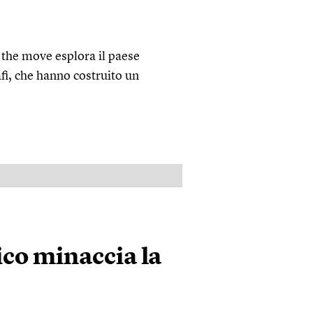
n the move esplora il paese
afi, che hanno costruito un
PUBBLICITÀ
co minaccia la