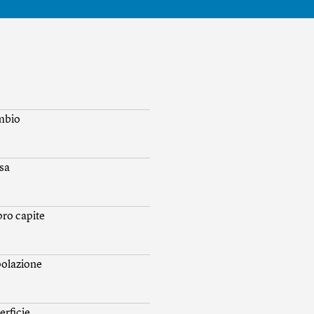
mbio
sa
 pro capite
olazione
erficie