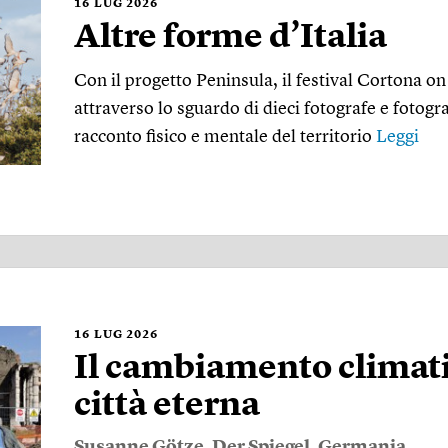
16
LUG 2026
Altre forme d’Italia
Con il progetto Peninsula, il festival Cortona o
attraverso lo sguardo di dieci fotografe e fotogr
racconto fisico e mentale del territorio
Leggi
16
LUG 2026
Il cambiamento climati
città eterna
Susanne Götze
,
Der Spiegel
,
Germania