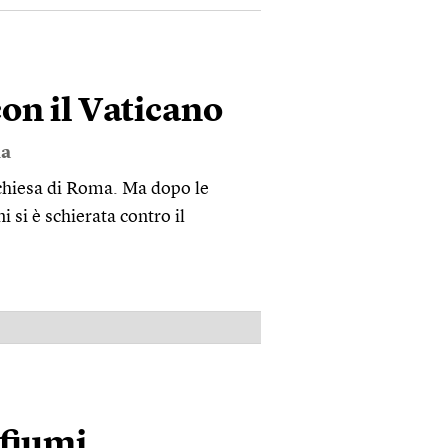
con il Vaticano
a
 chiesa di Roma. Ma dopo le
 si è schierata contro il
PUBBLICITÀ
 fiumi