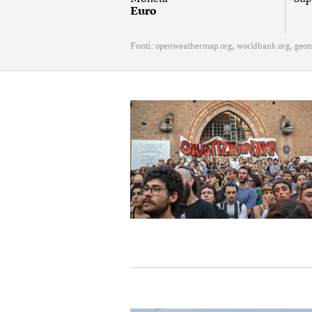
Euro
Fonti:
,
,
openweathermap.org
worldbank.org
geon