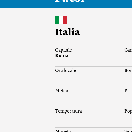
Italia
Capitale
Ca
Roma
Ora locale
Bor
Meteo
Pil
Temperatura
Pop
Moneta
Sup