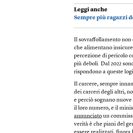
Leggi anche
Sempre più ragazzi d
Il sovraffollamento non è
che alimentano insicur
percezione di pericolo c
più deboli. Dal 2022 so
rispondono a queste log
Il carcere, sempre innam
dei carceri degli altri,
e perciò sognano nuove g
il loro numero, e il mini
annunciato
un commissar
verità è che piani del g
essere realizzati, finora