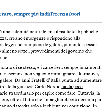
entro, sempre più indifferenza fuori
 una calamità naturale, ma il risultato di politiche
ezza, creano emergenze e rispondono alla
on leggi che riempiono le galere, punendo spesso i
no almeno sette i provvedimenti del governo che
iche.
orato di se stesso, e i carcerieri, sempre innamorati
 non riescono e non vogliono immaginare alternative,
alere. Da anni Fratelli d’Italia
punta
ad aumentare
stro della giustizia Carlo Nordio
ha da poco
io straordinario per capire come fare. Tuttavia, la
enere, oltre al fatto che impiegherebbero decenni per
 hanno dato vita solo a inchieste per corruzione. In