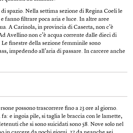
di spazio. Nella settima sezione di Regina Coeli le
 e fanno filtrare poca aria e luce. In altre aree
qua. A Carinola, in provincia di Caserta, non c’è
. Ad Avellino non c’è acqua corrente dalle dieci di
o. Le finestre della sezione femminile sono
ass, impedendo all’aria di passare. In carcere anche
ersone possono trascorrere fino a 23 ore al giorno.
a: e ingoia pile, si taglia le braccia con le lamette,
detenuti che si sono suicidati sono 58. Nove solo nel
no in carcere da pochi giorni, 27 da neanche sei