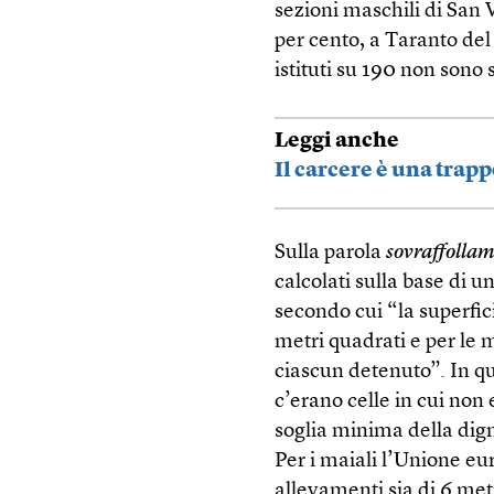
sezioni maschili di San V
per cento, a Taranto del
istituti su 190 non sono s
Leggi anche
Il carcere è una trap
Sulla parola
sovraffolla
calcolati sulla base di u
secondo cui “la superfic
metri quadrati e per le m
ciascun detenuto”. In qu
c’erano celle in cui non 
soglia minima della dign
Per i maiali l’Unione e
allevamenti sia di 6 met