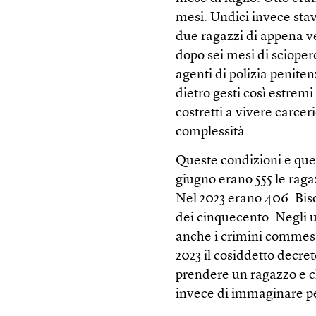
mesi. Undici invece sta
due ragazzi di appena v
dopo sei mesi di scioper
agenti di polizia peniten
dietro gesti così estremi
costretti a vivere carcer
complessità.
Queste condizioni e que
giugno erano 555 le ragaz
Nel 2023 erano 406. Biso
dei cinquecento. Negli ul
anche i crimini commess
2023 il cosiddetto decr
prendere un ragazzo e ch
invece di immaginare per