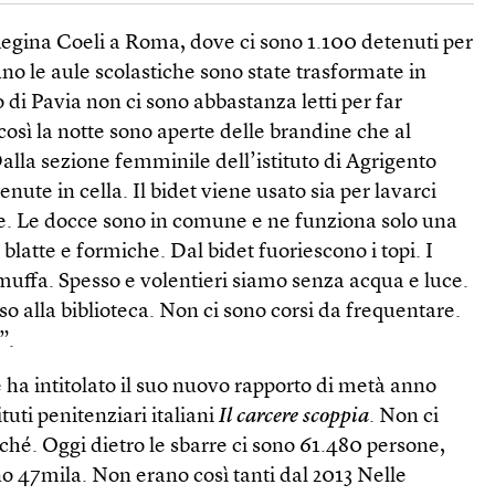
Regina Coeli a Roma, dove ci sono 1.100 detenuti per
fino le aule scolastiche sono state trasformate in
o di Pavia non ci sono abbastanza letti per far
così la notte sono aperte delle brandine che al
alla sezione femminile dell’istituto di Agrigento
nute in cella. Il bidet viene usato sia per lavarci
lie. Le docce sono in comune e ne funziona solo una
blatte e formiche. Dal bidet fuoriescono i topi. I
muffa. Spesso e volentieri siamo senza acqua e luce.
 alla biblioteca. Non ci sono corsi da frequentare.
”.
ha intitolato il suo nuovo rapporto di metà anno
ituti penitenziari italiani
Il carcere scoppia
. Non ci
ché. Oggi dietro le sbarre ci sono 61.480 persone,
ono 47mila. Non erano così tanti dal 2013 Nelle