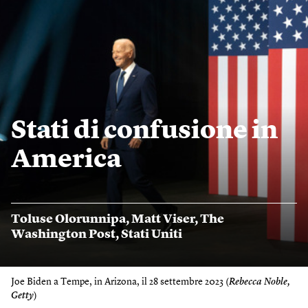
Stati di confusione in
America
Toluse Olorunnipa
,
Matt Viser
,
The
Washington Post
,
Stati Uniti
Joe Biden a Tempe, in Arizona, il 28 settembre 2023 (
Rebecca Noble,
Getty
)