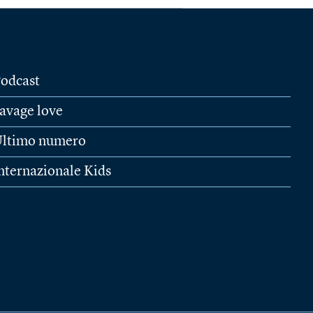
odcast
avage love
ltimo numero
nternazionale Kids