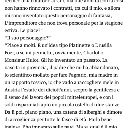
tecnico di laboratorio al Cnr, ma due anni fa con la crisi
non hanno rinnovato i contratti, tra cui il mio, e allora
mi sono inventato questo personaggio di fantasia,
L’imprenditore che non trova personale per la stagione
estiva. Le piace?”
“Il suo personaggio?”
“Piace a molti. È un’idea tipo Platinette o Drusilla
Foer, o se mi permette, ovviamente, Charlot o
Monsieur Hulot. Gli ho inventato un passato. La
nascita in provincia, il padre che mi ha abbandonato,
lo scientifico mollato per fare l’agrario, mia madre in
un rapporto tossico, io che vado a raccogliere mele in
Austria l’estate dei diciott’anni, scopro la gentilezza e
il senso del lavoro dei popoli mitteleuropei, e con i
soldi risparmiati apro un piccolo ostello di due stanze.
Da lì poi, piano piano, una catena di alberghi e dimore
di accoglienza per tutte le fasce di età. Parlo bene
inglese, l’ho imparato sulle navi. Ma sa qual è il mio