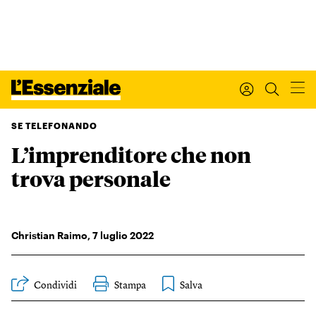
SE TELEFONANDO
L’imprenditore che non
Xxx
L’ESSENZIALE
trova personale
Leggi Internazionale
Ultimi articoli
I tuoi dati personali
Christian Raimo
,
7
luglio 2022
I tuoi ordini
INTERNAZIONALE
Regala o rinnova
Condividi
Stampa
IL SETTIMANALE
Newsletter