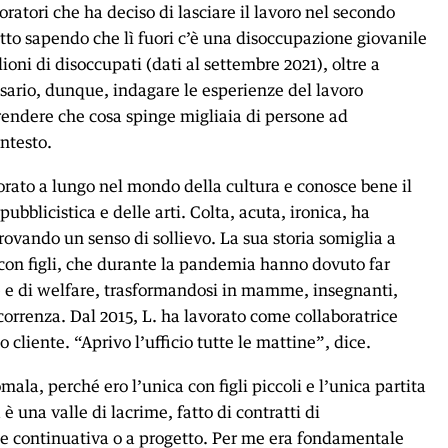
voratori che ha deciso di lasciare il lavoro nel secondo
fatto sapendo che lì fuori c’è una disoccupazione giovanile
lioni di disoccupati (dati al settembre 2021), oltre a
sario, dunque, indagare le esperienze del lavoro
ndere che cosa spinge migliaia di persone ad
ntesto.
orato a lungo nel mondo della cultura e conosce bene il
 pubblicistica e delle arti. Colta, acuta, ironica, ha
 provando un senso di sollievo. La sua storia somiglia a
i con figli, che durante la pandemia hanno dovuto far
le e di welfare, trasformandosi in mamme, insegnanti,
correnza. Dal 2015, L. ha lavorato come collaboratrice
o cliente. “Aprivo l’ufficio tutte le mattine”, dice.
ala, perché ero l’unica con figli piccoli e l’unica partita
 è una valle di lacrime, fatto di contratti di
 e continuativa o a progetto. Per me era fondamentale