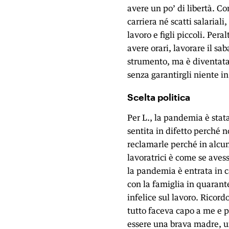
avere un po’ di libertà. Co
carriera né scatti salarial
lavoro e figli piccoli. Pera
avere orari, lavorare il sa
strumento, ma è diventata 
senza garantirgli niente i
Scelta politica
Per L., la pandemia è st
sentita in difetto perché 
reclamarle perché in alcu
lavoratrici è come se avess
la pandemia è entrata in 
con la famiglia in quarant
infelice sul lavoro. Ricor
tutto faceva capo a me e 
essere una brava madre, un