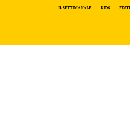
IL SETTIMANALE
KIDS
FEST
personali
I tuoi ordini