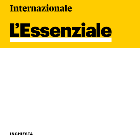
Leggi Internazionale
I tuoi dati 
Newsletter
Esci
L’ESSENZIALE
Ultimi articoli
INCHIESTA