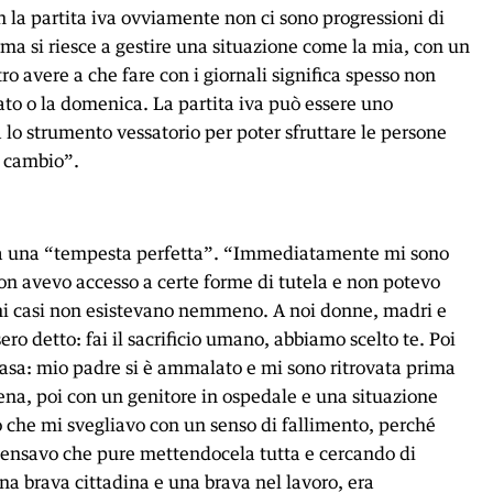
n la partita iva ovviamente non ci sono progressioni di
i, ma si riesce a gestire una situazione come la mia, con un
ltro avere a che fare con i giornali significa spesso non
bato o la domenica. La partita iva può essere uno
lo strumento vessatorio per poter sfruttare le persone
n cambio”.
ata una “tempesta perfetta”. “Immediatamente mi sono
non avevo accesso a certe forme di tutela e non potevo
ni casi non esistevano nemmeno. A noi donne, madri e
ero detto: fai il sacrificio umano, abbiamo scelto te. Poi
casa: mio padre si è ammalato e mi sono ritrovata prima
ena, poi con un genitore in ospedale e una situazione
do che mi svegliavo con un senso di fallimento, perché
pensavo che pure mettendocela tutta e cercando di
a brava cittadina e una brava nel lavoro, era