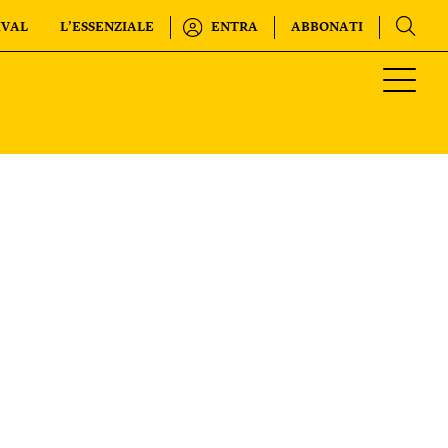
IVAL
L’ESSENZIALE
ENTRA
ABBONATI
Regala o rinnova
INTERNAZIONALE
IL SETTIMANALE
KIDS
FESTIVAL
L’ESSENZIALE