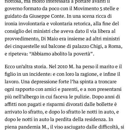
riottosa, ma molto interessata a portare avanti il
governo formato da poco con il Movimento 5 stelle e
guidato da Giuseppe Conte. In una scena ricca di
ironia involontaria e volontaria retorica, alla fine del
consiglio dei ministri che aveva dato il via libera al
provvedimento, Di Maio era insieme ad altri ministri
dei cinquestelle sul balcone di palazzo Chigi, a Roma,
e ripeteva: “Abbiamo abolito la povertà”.
Ecco un’altra storia. Nel 2010 M. ha perso il marito e il
figlio in un incidente: e con loro la ragione, e infine il
lavoro. Una depressione forte l’ha spinta a troncare
ogni rapporto con amici e parenti, e a non presentarsi
più nell’albergo in cui faceva le pulizie. Dopo anni di
affitti non pagati e risparmi divorati dalle bollette è
arrivato lo sfratto, e dopo lo sfratto le notti in auto, e
dopo le notti in auto la perdita della residenza. In
piena pandemia M., il viso asciugato dalle difficoltà, si