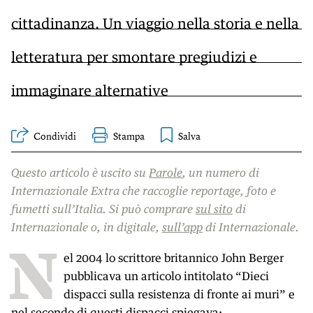
cittadinanza. Un viaggio nella storia e nella
letteratura per smontare pregiudizi e
immaginare alternative
Condividi
Stampa
Questo articolo è uscito su
Parole
, un numero di
Internazionale Extra che raccoglie reportage, foto e
fumetti sull’Italia. Si può comprare
sul sito
di
Internazionale o, in digitale,
sull’app
di Internazionale.
N
el 2004 lo scrittore britannico John Berger
pubblicava un articolo intitolato “Dieci
dispacci sulla resistenza di fronte ai muri” e
nel secondo di questi dispacci spiegava: