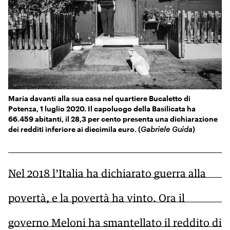
KIDS
Esci
FESTIVAL
L’ESSENZIALE
Maria davanti alla sua casa nel quartiere Bucaletto di
Potenza, 1 luglio 2020. Il capoluogo della Basilicata ha
66.459 abitanti, il 28,3 per cento presenta una dichiarazione
dei redditi inferiore ai diecimila euro. (
Gabriele Guida
)
Nel 2018 l’Italia ha dichiarato guerra alla
povertà, e la povertà ha vinto. Ora il
governo Meloni ha smantellato il reddito di