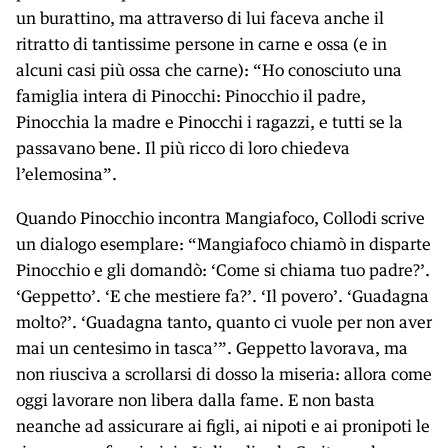
un burattino, ma attraverso di lui faceva anche il
ritratto di tantissime persone in carne e ossa (e in
alcuni casi più ossa che carne): “Ho conosciuto una
famiglia intera di Pinocchi: Pinocchio il padre,
Pinocchia la madre e Pinocchi i ragazzi, e tutti se la
passavano bene. Il più ricco di loro chiedeva
l’elemosina”.
Quando Pinocchio incontra Mangiafoco, Collodi scrive
un dialogo esemplare: “Mangiafoco chiamò in disparte
Pinocchio e gli domandò: ‘Come si chiama tuo padre?’.
‘Geppetto’. ‘E che mestiere fa?’. ‘Il povero’. ‘Guadagna
molto?’. ‘Guadagna tanto, quanto ci vuole per non aver
mai un centesimo in tasca’”. Geppetto lavorava, ma
non riusciva a scrollarsi di dosso la miseria: allora come
oggi lavorare non libera dalla fame. E non basta
neanche ad assicurare ai figli, ai nipoti e ai pronipoti le