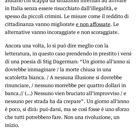
aiutano chi scappa da situazioni infernali ad arrivare
in Italia senza essere risucchiato dall’illegalità, e
spesso da piccoli crimini. Le misure come il reddito di
cittadinanza vanno migliorate
e non affossate
. Le
alternative vanno incoraggiate e non scoraggiate.
Ancora una volta, lo si può dire meglio con la
letteratura, in questo caso prendendo in prestito i versi
di una poesia di Stig Dagerman: “Un giorno all’anno si
dovrebbe immaginare / la morte chiusa in una
scatoletta bianca. / A nessuna illusione si dovrebbe
rinunciare, / nessuno morrebbe per quattro dollari in
banca.// (…) Nessuno vien bruciato all’improvviso / e
nessuno per strada ha da crepare”. Un giorno all’anno
è poco, si dirà: può darsi, ma se così fosse è uno sforzo
che tutti potrebbero fare. Non una rivoluzione, un
inizio.