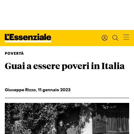
POVERTÀ
Guai a essere poveri in Italia
Xxx
L’ESSENZIALE
Leggi Internazionale
Ultimi articoli
Giuseppe Rizzo
,
11
gennaio 2023
I tuoi dati personali
I tuoi ordini
INTERNAZIONALE
Regala o rinnova
IL SETTIMANALE
Newsletter