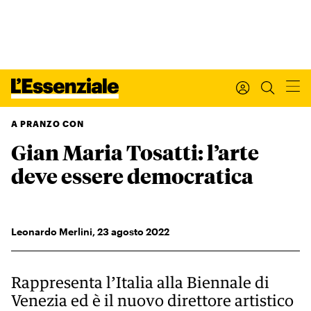
A PRANZO CON
Gian Maria Tosatti: l’arte
Xxx
L’ESSENZIALE
deve essere democratica
Leggi Internazionale
Ultimi articoli
I tuoi dati personali
Leonardo Merlini
,
23
agosto 2022
I tuoi ordini
INTERNAZIONALE
Regala o rinnova
Rappresenta l’Italia alla Biennale di
IL SETTIMANALE
Venezia ed è il nuovo direttore artistico
Newsletter