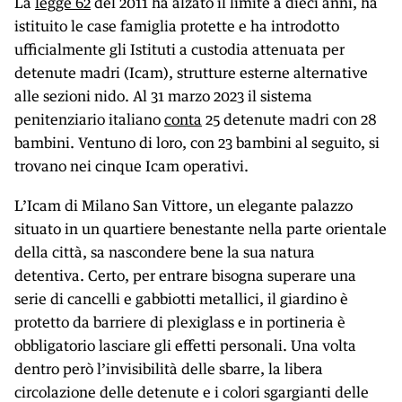
La
legge 62
del 2011 ha alzato il limite a dieci anni, ha
istituito le case famiglia protette e ha introdotto
ufficialmente gli Istituti a custodia attenuata per
detenute madri (Icam), strutture esterne alternative
alle sezioni nido. Al 31 marzo 2023 il sistema
penitenziario italiano
conta
25 detenute madri con 28
bambini. Ventuno di loro, con 23 bambini al seguito, si
trovano nei cinque Icam operativi.
L’Icam di Milano San Vittore, un elegante palazzo
situato in un quartiere benestante nella parte orientale
della città, sa nascondere bene la sua natura
detentiva. Certo, per entrare bisogna superare una
serie di cancelli e gabbiotti metallici, il giardino è
protetto da barriere di plexiglass e in portineria è
obbligatorio lasciare gli effetti personali. Una volta
dentro però l’invisibilità delle sbarre, la libera
circolazione delle detenute e i colori sgargianti delle