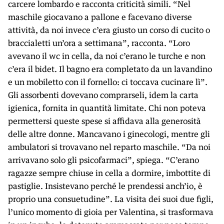
carcere lombardo e racconta criticità simili. “Nel
maschile giocavano a pallone e facevano diverse
attività, da noi invece c’era giusto un corso di cucito o
braccialetti un’ora a settimana”, racconta. “Loro
avevano il wc in cella, da noi c’erano le turche e non
c’era il bidet. Il bagno era completato da un lavandino
e un mobiletto con il fornello: ci toccava cucinare lì”.
Gli assorbenti dovevano comprarseli, idem la carta
igienica, fornita in quantità limitate. Chi non poteva
permettersi queste spese si affidava alla generosità
delle altre donne. Mancavano i ginecologi, mentre gli
ambulatori si trovavano nel reparto maschile. “Da noi
arrivavano solo gli psicofarmaci”, spiega. “C’erano
ragazze sempre chiuse in cella a dormire, imbottite di
pastiglie. Insistevano perché le prendessi anch’io, è
proprio una consuetudine”. La visita dei suoi due figli,
l’unico momento di gioia per Valentina, si trasformava