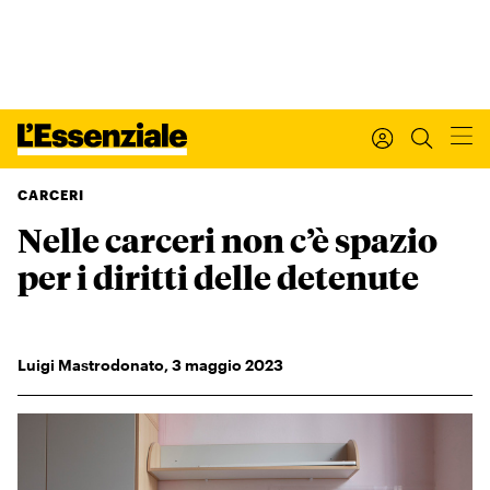
CARCERI
Nelle carceri non c’è spazio
Xxx
L’ESSENZIALE
per i diritti delle detenute
Leggi Internazionale
Ultimi articoli
I tuoi dati personali
Luigi Mastrodonato
,
3
maggio 2023
I tuoi ordini
INTERNAZIONALE
Regala o rinnova
IL SETTIMANALE
Newsletter