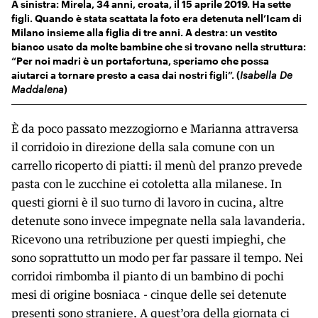
A sinistra: Mirela, 34 anni, croata, il 15 aprile 2019. Ha sette
figli. Quando è stata scattata la foto era detenuta nell’Icam di
Milano insieme alla figlia di tre anni. A destra: un vestito
bianco usato da molte bambine che si trovano nella struttura:
“Per noi madri è un portafortuna, speriamo che possa
aiutarci a tornare presto a casa dai nostri figli”. (
Isabella De
Maddalena
)
È da poco passato mezzogiorno e Marianna attraversa
il corridoio in direzione della sala comune con un
carrello ricoperto di piatti: il menù del pranzo prevede
pasta con le zucchine ei cotoletta alla milanese. In
questi giorni è il suo turno di lavoro in cucina, altre
detenute sono invece impegnate nella sala lavanderia.
Ricevono una retribuzione per questi impieghi, che
sono soprattutto un modo per far passare il tempo. Nei
corridoi rimbomba il pianto di un bambino di pochi
mesi di origine bosniaca - cinque delle sei detenute
presenti sono straniere. A quest’ora della giornata ci