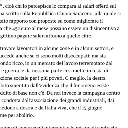
, cioè chi lo percepisce lo compara ai salari offerti sul
ha scritto sulla Repubblica Chiara Saraceno, alla quale si
ltato rapporto con proposte su come migliorare il
a che 452 euro al mese possano essere un disincentivo a
egittimo pagare salari attorno a quelle cifre.
 trovare lavoratori in alcune zone e in alcuni settori, e
ccede anche se ci sono molti disoccupati: ma sta
do ricco, in un mercato del lavoro terremotato dal
 guerra, e da nessuna parte ci si mette in testa di
zione sociale per i più poveri. O meglio, la destra
subito smentita dall’evidenza che il fenomeno esiste
reddito di base non c’è. Da noi invece la campagna contro
è condotta dall’associazione dei grandi industriali, dai
iedono a destra e da Italia viva, che il 15 giugno
rme per abolirlo.
uppo di lavoro sugli interventi e le misure di contrasto