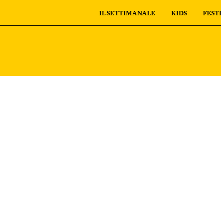
IL SETTIMANALE
KIDS
FEST
personali
I tuoi ordini