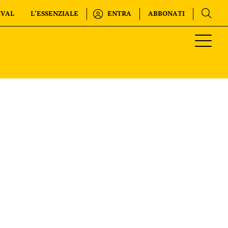
IVAL
L’ESSENZIALE
ENTRA
ABBONATI
Regala o rinnova
INTERNAZIONALE
IL SETTIMANALE
KIDS
FESTIVAL
L’ESSENZIALE