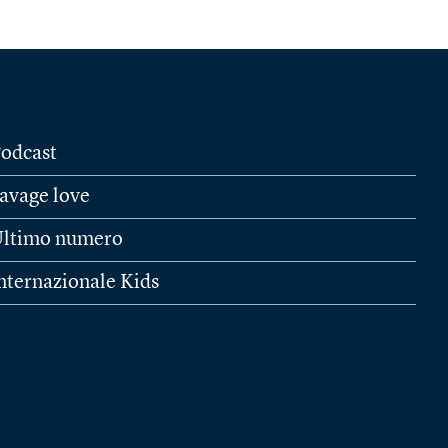
odcast
avage love
ltimo numero
nternazionale Kids