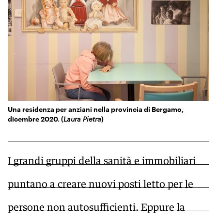
KIDS
Esci
FESTIVAL
L’ESSENZIALE
Una residenza per anziani nella provincia di Bergamo,
dicembre 2020. (
Laura Pietra
)
I grandi gruppi della sanità e immobiliari
puntano a creare nuovi posti letto per le
persone non autosufficienti. Eppure la