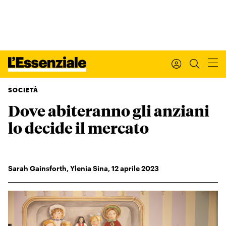
SOCIETÀ
Dove abiteranno gli anziani
Xxx
L’ESSENZIALE
lo decide il mercato
Leggi Internazionale
Ultimi articoli
I tuoi dati personali
Sarah Gainsforth
,
Ylenia Sina
,
12
aprile 2023
I tuoi ordini
INTERNAZIONALE
Regala o rinnova
IL SETTIMANALE
Newsletter