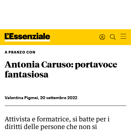
A PRANZO CON
Antonia Caruso: portavoce
Xxx
L’ESSENZIALE
fantasiosa
Leggi Internazionale
Ultimi articoli
I tuoi dati personali
Valentina Pigmei
,
20
settembre 2022
I tuoi ordini
INTERNAZIONALE
Regala o rinnova
Attivista e formatrice, si batte per i
IL SETTIMANALE
diritti delle persone che non si
Newsletter