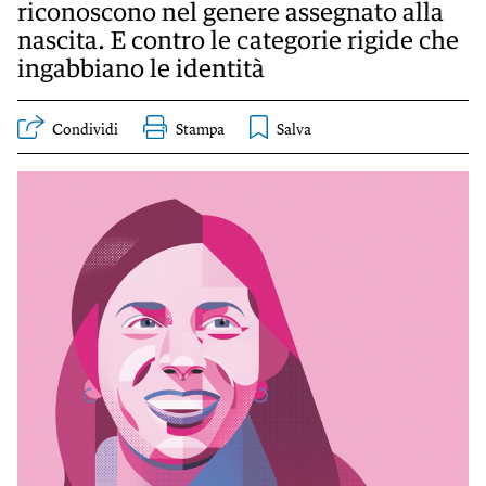
KIDS
riconoscono nel genere assegnato alla
nascita. E contro le categorie rigide che
Esci
FESTIVAL
ingabbiano le identità
L’ESSENZIALE
Condividi
Stampa