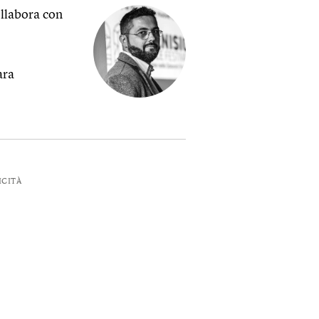
ollabora con
ara
ICITÀ