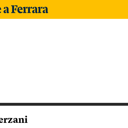
i
erzani