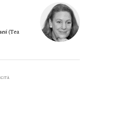
esi
(Tea
ICITÀ