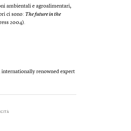
ioni ambientali e agroalimentari,
bri ci sono:
The future in the
ress 2004).
n internationally renowned expert
ICITÀ