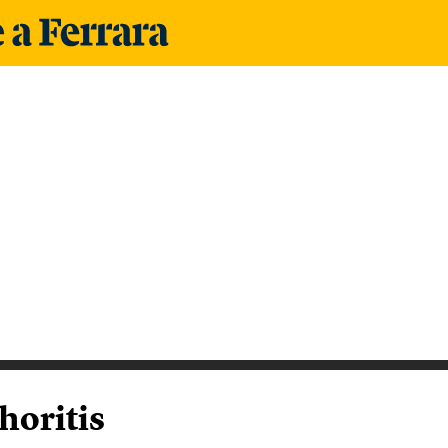
i
horitis