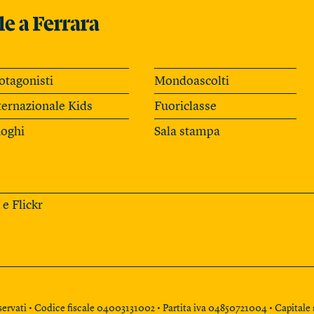
otagonisti
Mondoascolti
ternazionale Kids
Fuoriclasse
oghi
Sala stampa
e
Flickr
 riservati • Codice fiscale 04003131002 • Partita iva 04850721004 • Capital