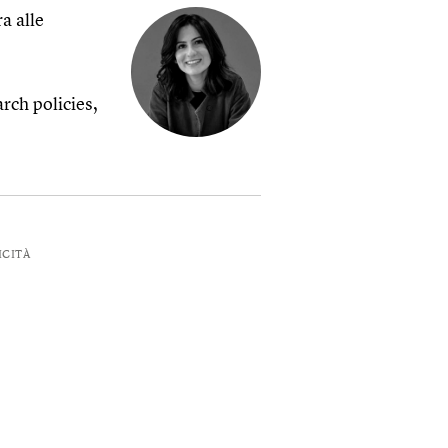
a alle
rch policies,
ICITÀ