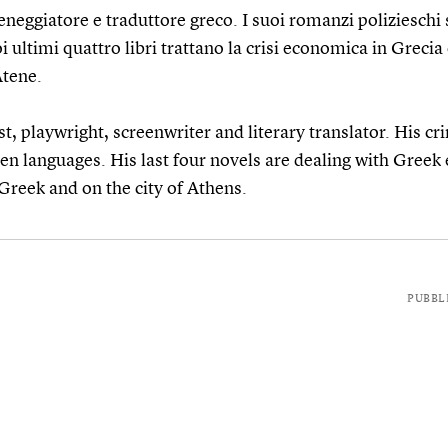
neggiatore e traduttore greco. I suoi romanzi polizieschi 
oi ultimi quattro libri trattano la crisi economica in Grecia e
Atene.
t, playwright, screenwriter and literary translator. His c
en languages. His last four novels are dealing with Gree
of Greek and on the city of Athens.
PUBBL