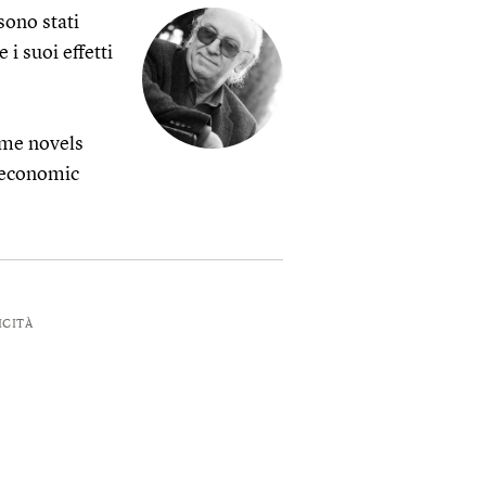
sono stati
 i suoi effetti
rime novels
k economic
ICITÀ