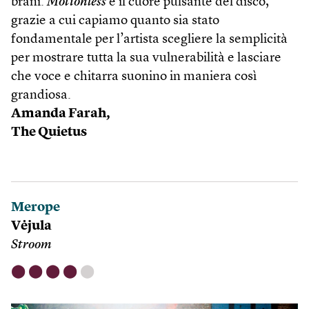
brani.
Motionless
è il cuore pulsante del disco,
grazie a cui capiamo quanto sia stato
fondamentale per l’artista scegliere la semplicità
per mostrare tutta la sua vulnerabilità e lasciare
che voce e chitarra suonino in maniera così
grandiosa.
Amanda Farah,
The Quietus
Merope
Vėjula
Stroom
⬤
⬤
⬤
⬤
⬤