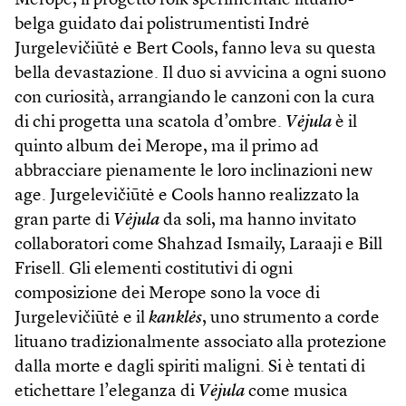
Merope, il progetto folk sperimentale lituano-
belga guidato dai polistrumentisti Indrė
Jurgelevičiūtė e Bert Cools, fanno leva su questa
bella devastazione. Il duo si avvicina a ogni suono
con curiosità, arrangiando le canzoni con la cura
di chi progetta una scatola d’ombre.
Vėjula
è il
quinto album dei Merope, ma il primo ad
abbracciare pienamente le loro inclinazioni new
age. Jurgelevičiūtė e Cools hanno realizzato la
gran parte di
Vėjula
da soli, ma hanno invitato
collaboratori come Shahzad Ismaily, Laraaji e Bill
Frisell. Gli elementi costitutivi di ogni
composizione dei Merope sono la voce di
Jurgelevičiūtė e il
kanklės
, uno strumento a corde
lituano tradizionalmente associato alla protezione
dalla morte e dagli spiriti maligni. Si è tentati di
etichettare l’eleganza di
Vėjula
come musica