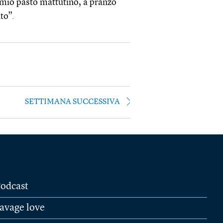
l mio pasto mattutino, a pranzo
to”.
SETTIMANA SUCCESSIVA
odcast
avage love