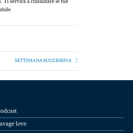
i. Ti servirà a rinsaldare le tue
abile.
SETTIMANA SUCCESSIVA
odcast
avage love