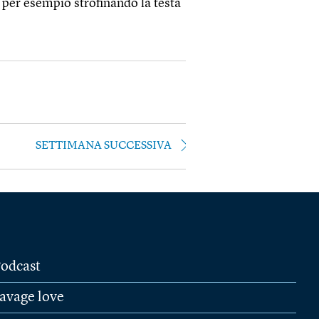
, per esempio strofinando la testa
SETTIMANA SUCCESSIVA
odcast
avage love