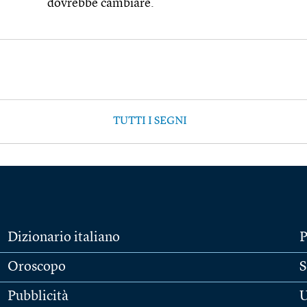
dovrebbe cambiare.
TUTTI I SEGNI
Dizionario italiano
P
Oroscopo
S
Pubblicità
U