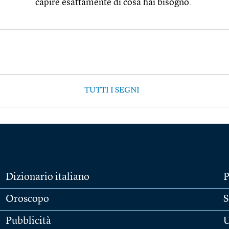
capire esattamente di cosa hai bisogno.
TUTTI I SEGNI
Dizionario italiano
P
Oroscopo
S
Pubblicità
U