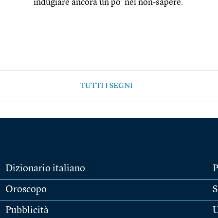
indugiare ancora un po’ nel non-sapere.
TUTTI I SEGNI
Dizionario italiano
P
Oroscopo
S
Pubblicità
U