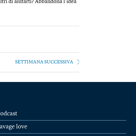
ltri di aiutarti? Abbandona l’idea
SETTIMANA SUCCESSIVA
odcast
avage love