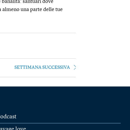
 banalità: santuari dove
a almeno una parte delle tue
SETTIMANA SUCCESSIVA
odcast
avage love