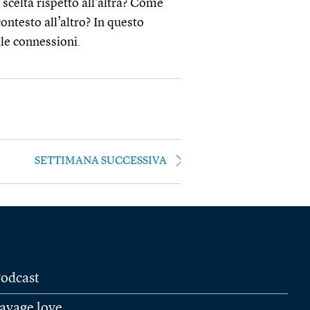
celta rispetto all’altra? Come
ntesto all’altro? In questo
elle connessioni.
SETTIMANA SUCCESSIVA
odcast
avage love