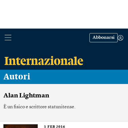
Abbonarsi
Autori
Alan Lightman
È un fisico e scrittore statunitense.
5
FEB 2016