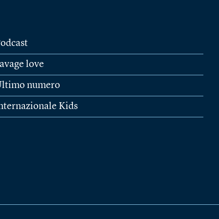
odcast
avage love
ltimo numero
nternazionale Kids