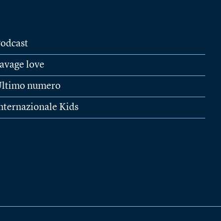
odcast
avage love
ltimo numero
nternazionale Kids