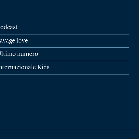
odcast
avage love
ltimo numero
nternazionale Kids