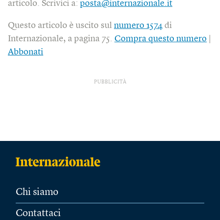
articolo. Scrivici a:
posta@internazionale.it
Questo articolo è uscito sul
numero 1574
di
Internazionale, a pagina 75.
Compra questo numero
|
Abbonati
PUBBLICITÀ
Chi siamo
Contattaci