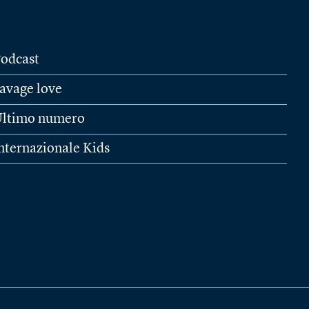
odcast
avage love
ltimo numero
nternazionale Kids