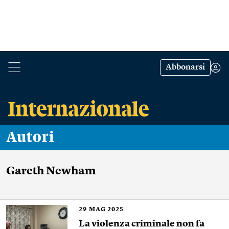
Abbonarsi
Autori
Gareth Newham
29
MAG 2025
La violenza criminale non fa