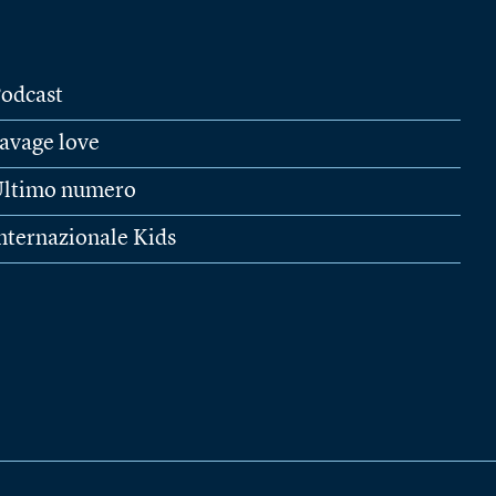
odcast
avage love
ltimo numero
nternazionale Kids