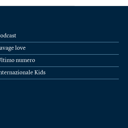
odcast
avage love
ltimo numero
nternazionale Kids