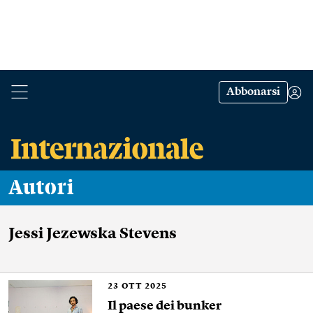
Abbonarsi
Autori
Jessi Jezewska Stevens
23
OTT 2025
Il paese dei bunker